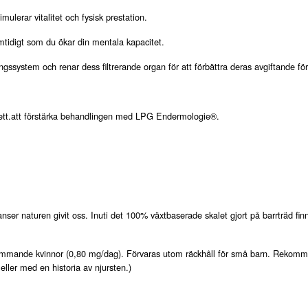
ulerar vitalitet och fysisk prestation.
amtidigt som du ökar din mentala kapacitet.
ingssystem och renar dess filtrerande organ för att förbättra deras avgiftande f
a fett.att förstärka behandlingen med LPG Endermologie®.
nser naturen givit oss. Inuti det 100% växtbaserade skalet gjort på barrträd fin
mande kvinnor (0,80 mg/dag). Förvaras utom räckhåll för små barn. Rekommende
eller med en historia av njursten.)