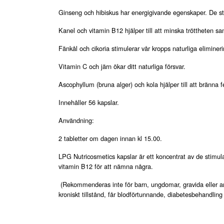
Ginseng och hibiskus har energigivande egenskaper. De stim
Kanel och vitamin B12 hjälper till att minska tröttheten s
Fänkål och cikoria stimulerar vår kropps naturliga eliminer
Vitamin C och järn ökar ditt naturliga försvar.
Ascophyllum (bruna alger) och kola hjälper till att bränn
Innehåller 56 kapslar.
Användning:
2 tabletter om dagen innan kl 15.00.
LPG Nutricosmetics kapslar är ett koncentrat av de stimula
vitamin B12 för att nämna några.
(Rekommenderas inte för barn, ungdomar, gravida eller am
kroniskt tillstånd, får blodförtunnande, diabetesbehandling 