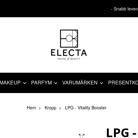
- Snabb lever
MAKEUP
PARFYM
VARUMÄRKEN
PRESENTK
Hem
Kropp
LPG - Vitality Booster
LPG -