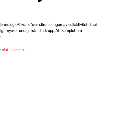
mologie®-kur kräver stimuleringen av cellaktivitet djupt
ligt mycket energi från din kropp.Att komplettera
e
slut i lager. :(