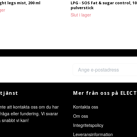
ight legs mist, 200 ml
LPG - SOS Fat & sugar control, 10
pulverstick
ager
Slut i lager
tjänst
Mer från oss på ELEC
nte att kontakta oss om du har
Kontakta oss
råga eller fundering. Vi svarar
Om oss
så snabbt vi kan!
Integritetspolicy
Leveransinformation