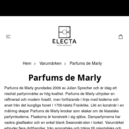
Hem
Varumärken
Parfums de Marly
Parfums de Marly
Parfums de Marly grundades 2009 av Julien Sprecher och är idag ett
nischat parfymmärke av hög kvalitet. Parfums de Marly uttrycker en
raffinerad och modern livsstil, men fortfarande i linje med koderna och
arvet från det kungliga hovet i 1700-talets Frankrike. Likt en konstnär i en
målning skapar Parfums de Marly krockar som skakar om de klassiska
parfymkoderna. Flaskorna är konstverk i sig själva. Damparfymerna har
vackra glasflaskor och en enkel blank Swarovski-sten i locket. Varumärket
erbjuder flera doftfamiljer, från aromatiska och träiga till orientaliska och