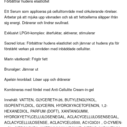
Förbättrar hudens elasticitet
Ett Serum som appliceras på cellulitområde med cirkulerande rörelser.
Arbetar på att mjuka upp vävnaden och så att fettcellerna släpper ifrån
sig energi. Dränerar och lindrar svullnad.
Exklusivt LPG®-komplex: återfuktar, aktiverar, stimulerar
Sacred lotus: Förbättrar hudens elasticitet och jämnar ut hudens yta för
förstärkt verkan på områden med inbäddade celluliter.
Marin växtkorall: Frigör fett
Brunalger: Jämnar ut
Apelsin kronblad: Löser upp och dränerar
Kombineras med fördel med Anti-Cellulite Cream-in-gel
Innehåll: VATTEN, GLYCERETH-26, BUTYLENGLYKOL,
ISOPENTYLDIOL, GLYCERIN, HYDROXYACETOFENON, 1,2-
HEXANEDIOL, PARFUM (DOFT), XANTANGUMM,
HYDROXYETYLCELLULOSENEGAL, ACLACYCELLULOSENSEGAL,
ACLACYCELLULOSENSE, ACLACYCEL0S00, AC1C0C01 , O-CYMEN-