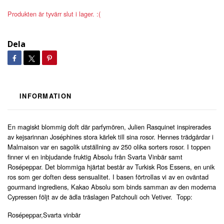
Produkten är tyvärr slut i lager. :(
Dela
INFORMATION
En magiskt blommig doft där parfymören, Julien Rasquinet inspirerades
av kejsarinnan Joséphines stora kärlek till sina rosor. Hennes trädgårdar i
Malmaison var en sagolik utställning av 250 olika sorters rosor. I toppen
finner vi en inbjudande fruktig Absolu från Svarta Vinbär samt
Rosépeppar. Det blommiga hjärtat består av Turkisk Ros Essens, en unik
ros som ger doften dess sensualitet. I basen förtrollas vi av en oväntad
gourmand ingrediens, Kakao Absolu som binds samman av den moderna
Cypressen följt av de ädla träslagen Patchouli och Vetiver. Topp:
Rosépeppar,Svarta vinbär