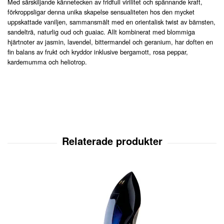
Med särskiljande kännetecken av fridfull virilitet och spännande kraft,
förkroppsligar denna unika skapelse sensualiteten hos den mycket
uppskattade vaniljen, sammansmält med en orientalisk twist av bärnsten,
sandelträ, naturlig oud och guaiac. Allt kombinerat med blommiga
hjärtnoter av jasmin, lavendel, bittermandel och geranium, har doften en
fin balans av frukt och kryddor inklusive bergamott, rosa peppar,
kardemumma och heliotrop.