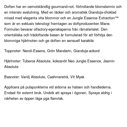
Doften har en oemotståndlig gourmand-not, förtrollande blomstermix och
en intensiv avslutning. Med en läcker och aromatisk Gianduja-choklad
mixad med eleganta vita blommor och en Jungle Essence Extraction™
som är en exklusiv teknologi framtagen av doftproducenten Mane.
Formulan bevarar olfactory-egenskaperna från råmaterialet. Den
orientaliska och trädoftande basen är formulerad för att förhöja den
blommiga hjärtnoten och ge doften en sensuell karaktär.
Toppnoter: Neroli-Essens, Grön Mandarin, Gianduja-ackord
Hjärtnoter: Tuberos Absolute, kokosnöt Neo Jungle Essence, Jasmin
Absolute
Basnoter: Vanilj Absolute, Cashmereträ, Vit Mysk
Applicera på pulspunkterna vid sidorna av halsen och handlederna.
Endast för externt bruk. Undvik att spraya i ögonen. Spraya aldrig i
närheten av öppen låga pga flamrisk.