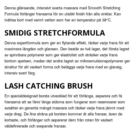
Denna glänsande, intensivt svarta mascara med Smooth Stretching
Formula förlänger fransarna för en utsökt finish från alla vinklar. Kan
tvättas bort med varmt vatten som har en temperatur på 38°C.
SMIDIG STRETCHFORMULA
Denna expertformula som ger en flytande effekt, täcker varje frans för att
maximera längden och glansen. Den består av två lager, det första lagret
av spinnbara polymerer som ger elasticitet och sträcker varje frans
bortom spetsen, medan det andra lagret av mikroemulsionspolymerer ger
struktur för att vackert forma och belägga varje frans med en glansig,
intensiv svart färg.
LASH CATCHING BRUSH
En specialdesignad borste utvecklad för att förlänga, separera och få
fransarna att se fåror längs sidorna som fungerar som reservoarer som
avsätter en generös mängd mascara och täcker varje frans jämnt med
varje drag. De fina stråna på borsten kommer åt alla fransar, även de
kortaste, och förlänger och separerar dem från roten för vackert
väldefinierade och svepande fransar.