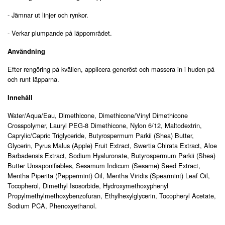
- Jämnar ut linjer och rynkor.
- Verkar plumpande på läppområdet.
Användning
Efter rengöring på kvällen, applicera generöst och massera in i huden på
och runt läpparna.
Innehåll
Water/Aqua/Eau, Dimethicone, Dimethicone/Vinyl Dimethicone
Crosspolymer, Lauryl PEG-8 Dimethicone, Nylon 6/12, Maltodextrin,
Caprylic/Capric Triglyceride, Butyrospermum Parkii (Shea) Butter,
Glycerin, Pyrus Malus (Apple) Fruit Extract, Swertia Chirata Extract, Aloe
Barbadensis Extract, Sodium Hyaluronate, Butyrospermum Parkii (Shea)
Butter Unsaponifiables, Sesamum Indicum (Sesame) Seed Extract,
Mentha Piperita (Peppermint) Oil, Mentha Viridis (Spearmint) Leaf Oil,
Tocopherol, Dimethyl Isosorbide, Hydroxymethoxyphenyl
Propylmethylmethoxybenzofuran, Ethylhexylglycerin, Tocopheryl Acetate,
Sodium PCA, Phenoxyethanol.