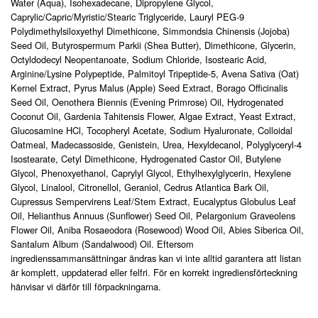
Water (Aqua), Isohexadecane, Dipropylene Glycol,
Caprylic/Capric/Myristic/Stearic Triglyceride, Lauryl PEG-9
Polydimethylsiloxyethyl Dimethicone, Simmondsia Chinensis (Jojoba)
Seed Oil, Butyrospermum Parkii (Shea Butter), Dimethicone, Glycerin,
Octyldodecyl Neopentanoate, Sodium Chloride, Isostearic Acid,
Arginine/Lysine Polypeptide, Palmitoyl Tripeptide-5, Avena Sativa (Oat)
Kernel Extract, Pyrus Malus (Apple) Seed Extract, Borago Officinalis
Seed Oil, Oenothera Biennis (Evening Primrose) Oil, Hydrogenated
Coconut Oil, Gardenia Tahitensis Flower, Algae Extract, Yeast Extract,
Glucosamine HCl, Tocopheryl Acetate, Sodium Hyaluronate, Colloidal
Oatmeal, Madecassoside, Genistein, Urea, Hexyldecanol, Polyglyceryl-4
Isostearate, Cetyl Dimethicone, Hydrogenated Castor Oil, Butylene
Glycol, Phenoxyethanol, Caprylyl Glycol, Ethylhexylglycerin, Hexylene
Glycol, Linalool, Citronellol, Geraniol, Cedrus Atlantica Bark Oil,
Cupressus Sempervirens Leaf/Stem Extract, Eucalyptus Globulus Leaf
Oil, Helianthus Annuus (Sunflower) Seed Oil, Pelargonium Graveolens
Flower Oil, Aniba Rosaeodora (Rosewood) Wood Oil, Abies Siberica Oil,
Santalum Album (Sandalwood) Oil. Eftersom
ingredienssammansättningar ändras kan vi inte alltid garantera att listan
är komplett, uppdaterad eller felfri. För en korrekt ingrediensförteckning
hänvisar vi därför till förpackningarna.