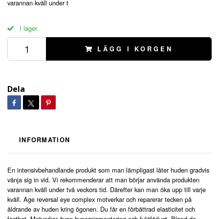
varannan kväll under t
I lager.
LÄGG I KORGEN
Dela
INFORMATION
En intensivbehandlande produkt som man lämpligast låter huden gradvis
vänja sig in vid. Vi rekommenderar att man börjar använda produkten
varannan kväll under två veckors tid. Därefter kan man öka upp till varje
kväll. Age reversal eye complex motverkar och reparerar tecken på
åldrande av huden kring ögonen. Du får en förbättrad elasticitet och
fasthet. Motverkar även hyperpigmentering och fuktförlust. Bland de