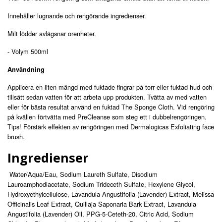
Innehåller lugnande och rengörande ingredienser.
Milt lödder avlägsnar orenheter.
- Volym 500ml
Användning
Applicera en liten mängd med fuktade fingrar på torr eller fuktad hud och
tillsätt sedan vatten för att arbeta upp produkten. Tvätta av med vatten
eller för bästa resultat använd en fuktad
The Sponge Cloth
.
Vid rengöring
på kvällen förtvätta med
PreCleanse
som steg ett i dubbelrengöringen.
Tips! Förstärk effekten av rengöringen med Dermalogicas
Exfoliating face
brush
.
Ingredienser
Water/Aqua/Eau, Sodium Laureth Sulfate, Disodium
Lauroamphodiacetate, Sodium Trideceth Sulfate, Hexylene Glycol,
Hydroxyethylcellulose, Lavandula Angustifolia (Lavender) Extract, Melissa
Officinalis Leaf Extract, Quillaja Saponaria Bark Extract, Lavandula
Angustifolia (Lavender) Oil, PPG-5-Ceteth-20, Citric Acid, Sodium