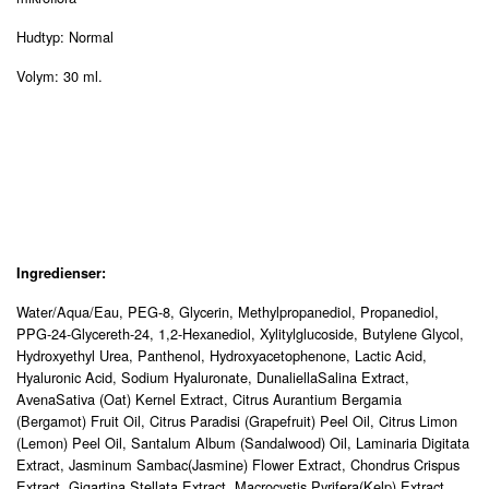
Hudtyp:
Normal
Volym:
30 ml.
Ingredienser:
Water/Aqua/Eau, PEG-8, Glycerin, Methylpropanediol, Propanediol,
PPG-24-Glycereth-24, 1,2-Hexanediol, Xylitylglucoside, Butylene Glycol,
Hydroxyethyl Urea, Panthenol, Hydroxyacetophenone, Lactic Acid,
Hyaluronic Acid, Sodium Hyaluronate, DunaliellaSalina Extract,
AvenaSativa (Oat) Kernel Extract, Citrus Aurantium Bergamia
(Bergamot) Fruit Oil, Citrus Paradisi (Grapefruit) Peel Oil, Citrus Limon
(Lemon) Peel Oil, Santalum Album (Sandalwood) Oil, Laminaria Digitata
Extract, Jasminum Sambac(Jasmine) Flower Extract, Chondrus Crispus
Extract, Gigartina Stellata Extract, Macrocystis Pyrifera(Kelp) Extract,