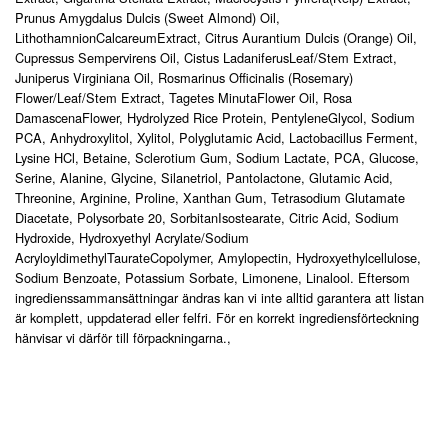
Prunus Amygdalus Dulcis (Sweet Almond) Oil,
LithothamnionCalcareumExtract, Citrus Aurantium Dulcis (Orange) Oil,
Cupressus Sempervirens Oil, Cistus LadaniferusLeaf/Stem Extract,
Juniperus Virginiana Oil, Rosmarinus Officinalis (Rosemary)
Flower/Leaf/Stem Extract, Tagetes MinutaFlower Oil, Rosa
DamascenaFlower, Hydrolyzed Rice Protein, PentyleneGlycol, Sodium
PCA, Anhydroxylitol, Xylitol, Polyglutamic Acid, Lactobacillus Ferment,
Lysine HCl, Betaine, Sclerotium Gum, Sodium Lactate, PCA, Glucose,
Serine, Alanine, Glycine, Silanetriol, Pantolactone, Glutamic Acid,
Threonine, Arginine, Proline, Xanthan Gum, Tetrasodium Glutamate
Diacetate, Polysorbate 20, SorbitanIsostearate, Citric Acid, Sodium
Hydroxide, Hydroxyethyl Acrylate/Sodium
AcryloyldimethylTaurateCopolymer, Amylopectin, Hydroxyethylcellulose,
Sodium Benzoate, Potassium Sorbate, Limonene, Linalool. Eftersom
ingredienssammansättningar ändras kan vi inte alltid garantera att listan
är komplett, uppdaterad eller felfri. För en korrekt ingrediensförteckning
hänvisar vi därför till förpackningarna.,