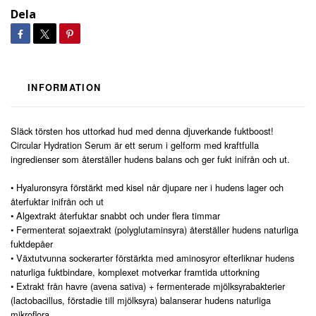
Dela
INFORMATION
Släck törsten hos uttorkad hud med denna djuverkande fuktboost!
Circular Hydration Serum är ett serum i gelform med kraftfulla
ingredienser som återställer hudens balans och ger fukt inifrån och ut.
• Hyaluronsyra förstärkt med kisel når djupare ner i hudens lager och
återfuktar inifrån och ut
• Algextrakt återfuktar snabbt och under flera timmar
• Fermenterat sojaextrakt (polyglutaminsyra) återställer hudens naturliga
fuktdepåer
• Växtutvunna sockerarter förstärkta med aminosyror efterliknar hudens
naturliga fuktbindare, komplexet motverkar framtida uttorkning
• Extrakt från havre (avena sativa) + fermenterade mjölksyrabakterier
(lactobacillus, förstadie till mjölksyra) balanserar hudens naturliga
mikroflora